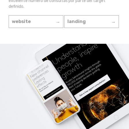
excelente número de consultas por parte del target
definido.
website
→
landing
→