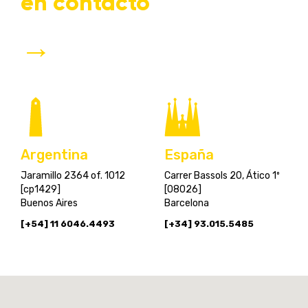
en contacto
→
España
Argentina
Carrer Bassols 20, Ático 1º
Jaramillo 2364 of. 1012
[08026]
[cp1429]
Barcelona
Buenos Aires
[+34] 93.015.5485
[+54] 11 6046.4493