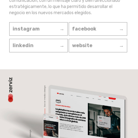
comunicación, con un mensaje claro y bien direccionado
estratégicamente, lo que ha permitido desarrollar el
negocio en los nuevos mercados elegidos.
instagram
→
facebook
→
linkedin
→
website
→