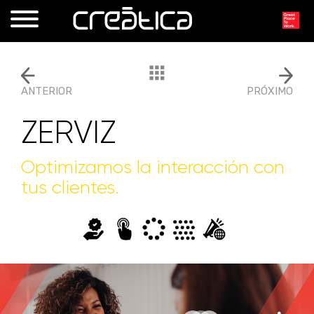
ANTERIOR
PRÓXIMO
ZERVIZ
Optimizamos la interacción con
tus clientes.