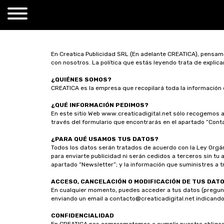
En Creatica Publicidad SRL (En adelante CREATICA), pensa
con nosotros. La política que estás leyendo trata de explic
¿QUIÉNES SOMOS?
CREATICA es la empresa que recopilará toda la información 
¿QUÉ INFORMACIÓN PEDIMOS?
En este sitio Web www.creaticadigital.net sólo recogemos al
través del formulario que encontrarás en el apartado “Conta
¿PARA QUÉ USAMOS TUS DATOS?
Todos los datos serán tratados de acuerdo con la Ley Orgán
para enviarte publicidad ni serán cedidos a terceros sin tu
apartado “Newsletter”; y la información que suministres a t
ACCESO, CANCELACIÓN O MODIFICACIÓN DE TUS DAT
En cualquier momento, puedes acceder a tus datos (pregunt
enviando un email a contacto@creaticadigital.net indicando
CONFIDENCIALIDAD