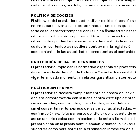
En CREATICA nos comprometemos a cumplir nuestra obligaci
evitar su alteración, pérdida, tratamiento o acceso no auto
POLÍTICA DE COOKIES
El sitio web del prestador puede utilizar cookies (pequeños
Internet para llevar a cabo determinadas funciones que son c
todo caso, carácter temporal con la única finalidad de hacer
información de carácter personal. Desde el sitio web del cl
introducidos por los terceros en sus sitios web, éste no a
cualquier contenido que pudiera contravenir la legislación na
conocimiento de las autoridades competentes el contenido 
PROTECCIÓN DE DATOS PERSONALES
El prestador cumple con la normativa española de protecció
diciembre, de Protección de Datos de Carácter Personal (LO
vigente en cada momento, y vela por garantizar un correcto
POLÍTICA ANTI-SPAM
El prestador se declara completamente en contra del envío
declara comprometido con la lucha contra este tipo de práct
serán cedidos, compartidos, transferidos, ni vendidos a nin
sin el consentimiento expreso de las personas afectadas. w
confirmación explicita por parte del titular de la cuenta de
así un usuario reciba comunicaciones de este sitio web sin 
proporcionan en la propia comunicación. Además, el usuario
sucedido como para solicitar la eliminación inmediata de s