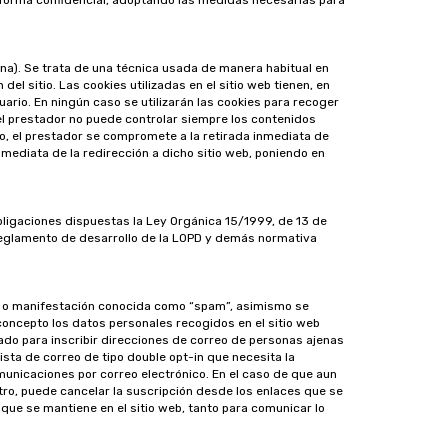
forma confidencial, adoptando las medidas necesarias para
ina). Se trata de una técnica usada de manera habitual en
l sitio. Las cookies utilizadas en el sitio web tienen, en
uario. En ningún caso se utilizarán las cookies para recoger
 el prestador no puede controlar siempre los contenidos
o, el prestador se compromete a la retirada inmediata de
inmediata de la redirección a dicho sitio web, poniendo en
bligaciones dispuestas la Ley Orgánica 15/1999, de 13 de
 Reglamento de desarrollo de la LOPD y demás normativa
ta o manifestación conocida como “spam”, asimismo se
 concepto los datos personales recogidos en el sitio web
zado para inscribir direcciones de correo de personas ajenas
ta de correo de tipo double opt-in que necesita la
omunicaciones por correo electrónico. En el caso de que aun
tro, puede cancelar la suscripción desde los enlaces que se
que se mantiene en el sitio web, tanto para comunicar lo