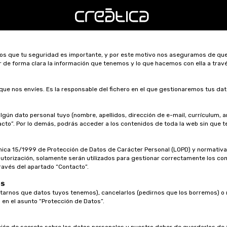
mos que tu seguridad es importante, y por este motivo nos aseguramos de q
ar de forma clara la información que tenemos y lo que hacemos con ella a tra
que nos envíes. Es la responsable del fichero en el que gestionaremos tus dat
gún dato personal tuyo (nombre, apellidos, dirección de e-mail, currículum, 
cto”. Por lo demás, podrás acceder a los contenidos de toda la web sin que t
ica 15/1999 de Protección de Datos de Carácter Personal (LOPD) y normativa d
 autorización, solamente serán utilizados para gestionar correctamente los co
ravés del apartado “Contacto”.
OS
arnos que datos tuyos tenemos), cancelarlos (pedirnos que los borremos) o m
 en el asunto “Protección de Datos”.