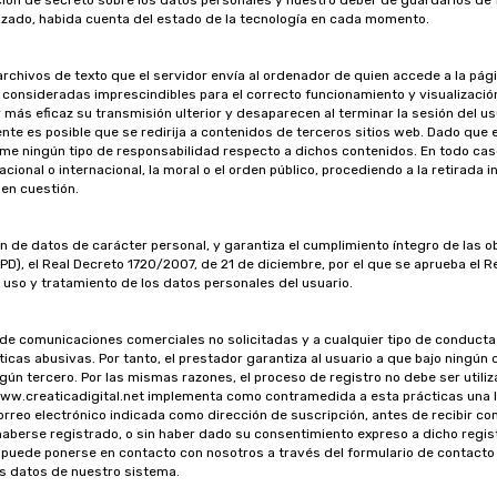
ón de secreto sobre los datos personales y nuestro deber de guardarlos de 
rizado, habida cuenta del estado de la tecnología en cada momento.
 archivos de texto que el servidor envía al ordenador de quien accede a la pág
onsideradas imprescindibles para el correcto funcionamiento y visualización de
 más eficaz su transmisión ulterior y desaparecen al terminar la sesión del us
iente es posible que se redirija a contenidos de terceros sitios web. Dado que
sume ningún tipo de responsabilidad respecto a dichos contenidos. En todo cas
cional o internacional, la moral o el orden público, procediendo a la retirada 
en cuestión.
n de datos de carácter personal, y garantiza el cumplimiento íntegro de las o
PD), el Real Decreto 1720/2007, de 21 de diciembre, por el que se aprueba el
 uso y tratamiento de los datos personales del usuario.
 de comunicaciones comerciales no solicitadas y a cualquier tipo de conduc
icas abusivas. Por tanto, el prestador garantiza al usuario a que bajo ningún
gún tercero. Por las mismas razones, el proceso de registro no debe ser utili
ww.creaticadigital.net implementa como contramedida a esta prácticas una lis
 correo electrónico indicada como dirección de suscripción, antes de recibir c
haberse registrado, o sin haber dado su consentimiento expreso a dicho regis
 puede ponerse en contacto con nosotros a través del formulario de contacto 
us datos de nuestro sistema.