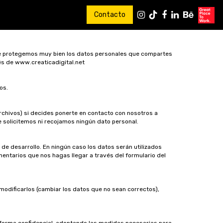
Contacto
ue protegemos muy bien los datos personales que compartes
vés de www.creaticadigital.net
os.
archivos) si decides ponerte en contacto con nosotros a
e solicitemos ni recojamos ningún dato personal.
e desarrollo. En ningún caso los datos serán utilizados
mentarios que nos hagas llegar a través del formulario del
odificarlos (cambiar los datos que no sean correctos),